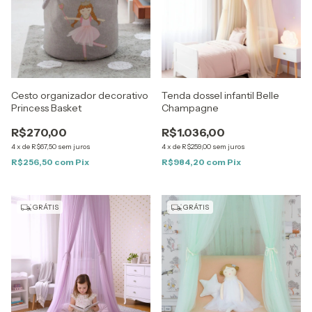
Cesto organizador decorativo
Tenda dossel infantil Belle
Princess Basket
Champagne
R$270,00
R$1.036,00
4
x
de
R$67,50
sem juros
4
x
de
R$259,00
sem juros
R$256,50
com
Pix
R$984,20
com
Pix
GRÁTIS
GRÁTIS