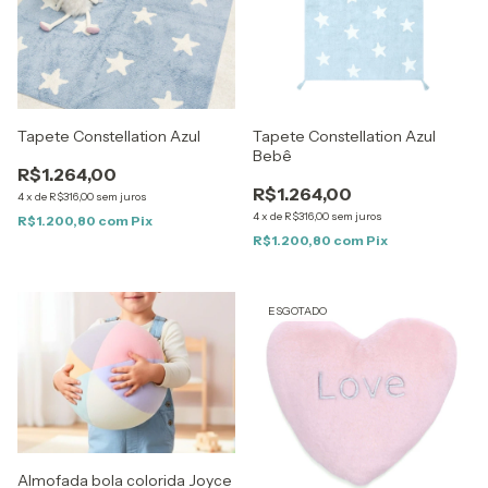
Tapete Constellation Azul
Tapete Constellation Azul
Bebê
R$1.264,00
R$1.264,00
4
x
de
R$316,00
sem juros
4
x
de
R$316,00
sem juros
R$1.200,80
com
Pix
R$1.200,80
com
Pix
ESGOTADO
Almofada bola colorida Joyce