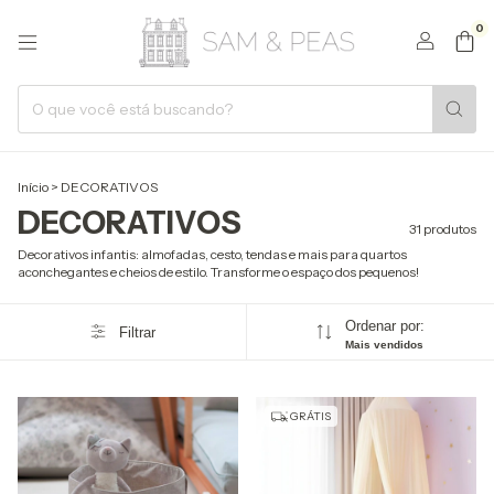
0
Início
>
DECORATIVOS
DECORATIVOS
31 produtos
Decorativos infantis: almofadas, cesto, tendas e mais para quartos
aconchegantes e cheios de estilo. Transforme o espaço dos pequenos!
Ordenar por:
Filtrar
Mais vendidos
GRÁTIS