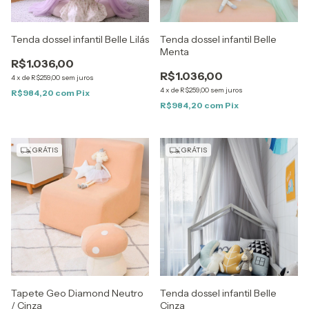
Tenda dossel infantil Belle Lilás
Tenda dossel infantil Belle
Menta
R$1.036,00
R$1.036,00
4
x
de
R$259,00
sem juros
4
x
de
R$259,00
sem juros
R$984,20
com
Pix
R$984,20
com
Pix
GRÁTIS
GRÁTIS
Tapete Geo Diamond Neutro
Tenda dossel infantil Belle
/ Cinza
Cinza