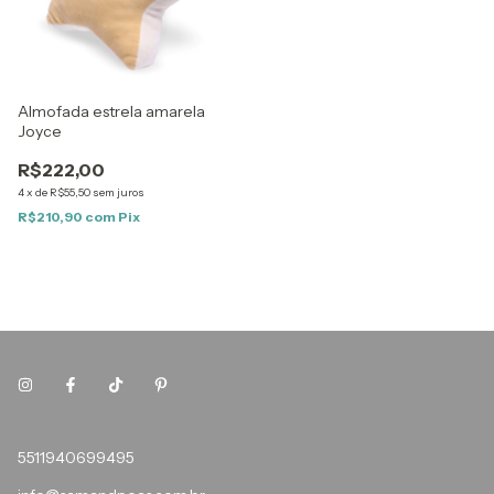
Almofada estrela amarela
Joyce
R$222,00
4
x
de
R$55,50
sem juros
R$210,90
com
Pix
5511940699495