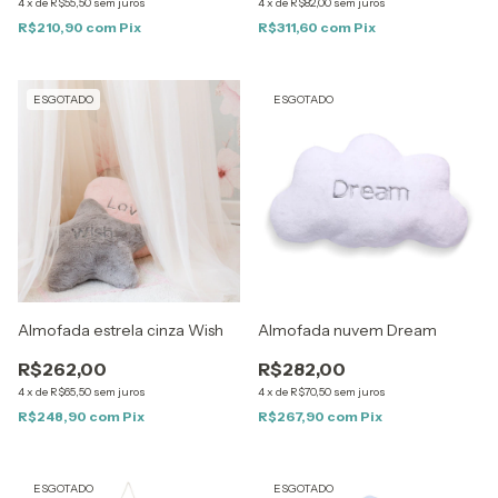
4
x
de
R$55,50
sem juros
4
x
de
R$82,00
sem juros
R$210,90
com
Pix
R$311,60
com
Pix
ESGOTADO
ESGOTADO
Almofada estrela cinza Wish
Almofada nuvem Dream
R$262,00
R$282,00
4
x
de
R$65,50
sem juros
4
x
de
R$70,50
sem juros
R$248,90
com
Pix
R$267,90
com
Pix
ESGOTADO
ESGOTADO