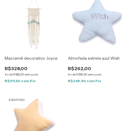
Macramê decorativo Joyce
Almofada estrela azul Wish
R$328,00
R$262,00
4
x
de
R$82,00
sem juros
4
x
de
R$65,50
sem juros
R$311,60
com
Pix
R$248,90
com
Pix
ESGOTADO