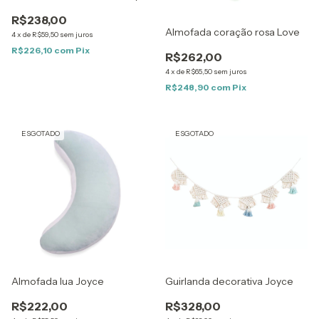
R$238,00
Almofada coração rosa Love
4
x
de
R$59,50
sem juros
R$226,10
com
Pix
R$262,00
4
x
de
R$65,50
sem juros
R$248,90
com
Pix
ESGOTADO
ESGOTADO
Almofada lua Joyce
Guirlanda decorativa Joyce
R$222,00
R$328,00