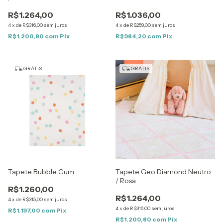
R$1.264,00
R$1.036,00
4
x
de
R$316,00
sem juros
4
x
de
R$259,00
sem juros
R$1.200,80
com
Pix
R$984,20
com
Pix
GRÁTIS
GRÁTIS
Tapete Bubble Gum
Tapete Geo Diamond Neutro
/ Rosa
R$1.260,00
R$1.264,00
4
x
de
R$315,00
sem juros
4
x
de
R$316,00
sem juros
R$1.197,00
com
Pix
R$1.200,80
com
Pix