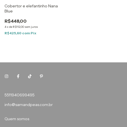
Cobertor e elefantinho Nana
Blue
R$448,00
4
x
de
R$112,00
sem juros
R$425,60
com
Pix
5511940699495
info@samandpeas.com.br
Quem somos