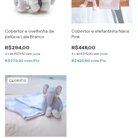
Cobertor e ovelhinha de
Cobertor e elefantinha Nana
pelúcia Lala Branco
Pink
R$294,00
R$448,00
4
x
de
R$73,50
sem juros
4
x
de
R$112,00
sem juros
R$279,30
com
Pix
R$425,60
com
Pix
GRÁTIS