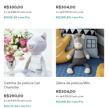
R$330,00
R$304,00
4
x
de
R$82,50
sem juros
4
x
de
R$76,00
sem juros
R$313,50
com
Pix
R$288,80
com
Pix
Gatinha de pelúcia Cat
Zebra de pelúcia Milo
Charlotte
R$304,00
R$290,00
4
x
de
R$76,00
sem juros
4
x
de
R$72,50
sem juros
R$288,80
com
Pix
R$275,50
com
Pix