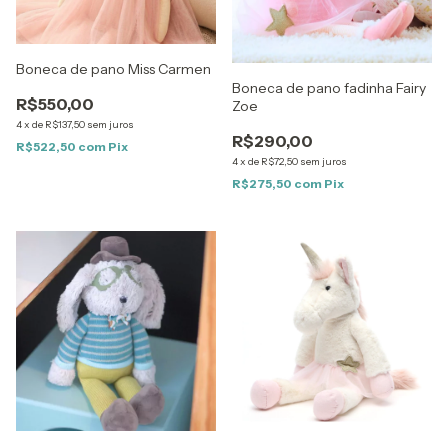
Boneca de pano Miss Carmen
Boneca de pano fadinha Fairy
R$550,00
Zoe
4
x
de
R$137,50
sem juros
R$290,00
R$522,50
com
Pix
4
x
de
R$72,50
sem juros
R$275,50
com
Pix