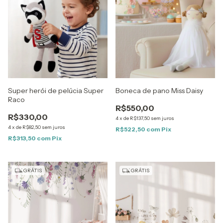
Super herói de pelúcia Super
Boneca de pano Miss Daisy
Raco
R$550,00
R$330,00
4
x
de
R$137,50
sem juros
4
x
de
R$82,50
sem juros
R$522,50
com
Pix
R$313,50
com
Pix
GRÁTIS
GRÁTIS