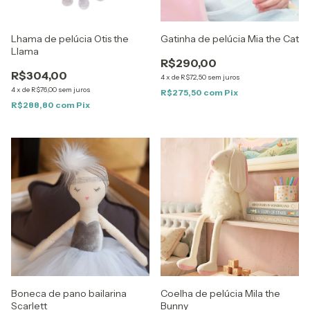
Lhama de pelúcia Otis the
Gatinha de pelúcia Mia the Cat
Llama
R$290,00
R$304,00
4
x
de
R$72,50
sem juros
4
x
de
R$76,00
sem juros
R$275,50
com
Pix
R$288,80
com
Pix
Boneca de pano bailarina
Coelha de pelúcia Mila the
Scarlett
Bunny