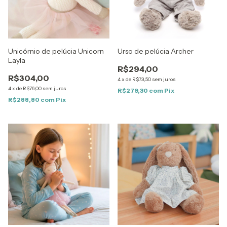
Unicórnio de pelúcia Unicorn
Urso de pelúcia Archer
Layla
R$294,00
R$304,00
4
x
de
R$73,50
sem juros
4
x
de
R$76,00
sem juros
R$279,30
com
Pix
R$288,80
com
Pix