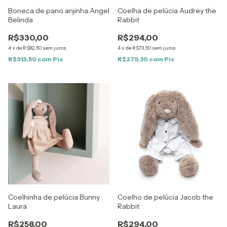
Boneca de pano anjinha Angel
Coelha de pelúcia Audrey the
Belinda
Rabbit
R$330,00
R$294,00
4
x
de
R$82,50
sem juros
4
x
de
R$73,50
sem juros
R$313,50
com
Pix
R$279,30
com
Pix
Coelhinha de pelúcia Bunny
Coelho de pelúcia Jacob the
Laura
Rabbit
R$258,00
R$294,00