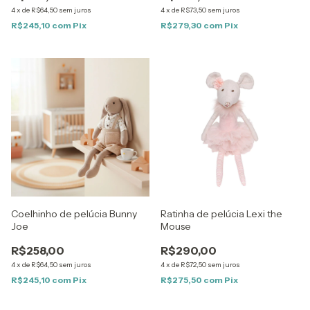
4
x
de
R$64,50
sem juros
4
x
de
R$73,50
sem juros
R$245,10
com
Pix
R$279,30
com
Pix
Coelhinho de pelúcia Bunny
Ratinha de pelúcia Lexi the
Joe
Mouse
R$258,00
R$290,00
4
x
de
R$64,50
sem juros
4
x
de
R$72,50
sem juros
R$245,10
com
Pix
R$275,50
com
Pix