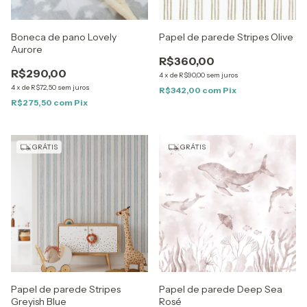
Boneca de pano Lovely
Papel de parede Stripes Olive
Aurore
R$360,00
R$290,00
4
x
de
R$90,00
sem juros
4
x
de
R$72,50
sem juros
R$342,00
com
Pix
R$275,50
com
Pix
GRÁTIS
GRÁTIS
Papel de parede Stripes
Papel de parede Deep Sea
Greyish Blue
Rosé