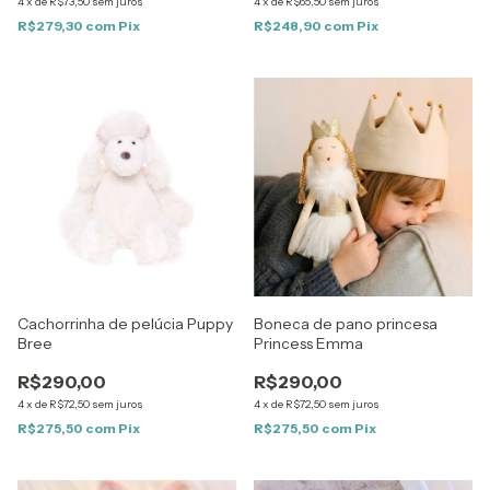
4
x
de
R$73,50
sem juros
4
x
de
R$65,50
sem juros
R$279,30
com
Pix
R$248,90
com
Pix
Cachorrinha de pelúcia Puppy
Boneca de pano princesa
Bree
Princess Emma
R$290,00
R$290,00
4
x
de
R$72,50
sem juros
4
x
de
R$72,50
sem juros
R$275,50
com
Pix
R$275,50
com
Pix