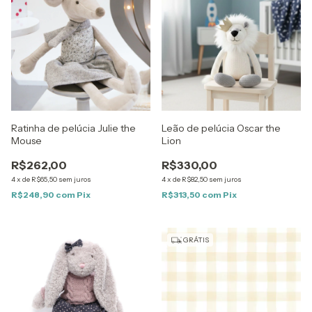
Ratinha de pelúcia Julie the
Leão de pelúcia Oscar the
Mouse
Lion
R$262,00
R$330,00
4
x
de
R$65,50
sem juros
4
x
de
R$82,50
sem juros
R$248,90
com
Pix
R$313,50
com
Pix
GRÁTIS