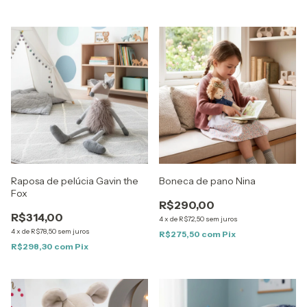
Raposa de pelúcia Gavin the
Boneca de pano Nina
Fox
R$290,00
R$314,00
4
x
de
R$72,50
sem juros
4
x
de
R$78,50
sem juros
R$275,50
com
Pix
R$298,30
com
Pix