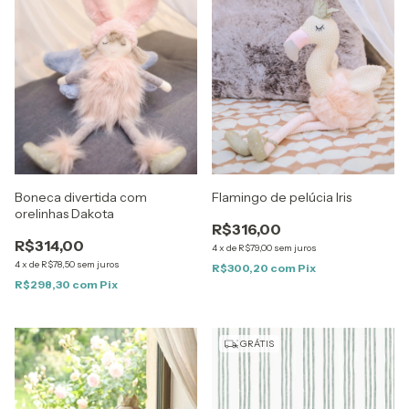
Boneca divertida com
Flamingo de pelúcia Iris
orelinhas Dakota
R$316,00
R$314,00
4
x
de
R$79,00
sem juros
4
x
de
R$78,50
sem juros
R$300,20
com
Pix
R$298,30
com
Pix
GRÁTIS