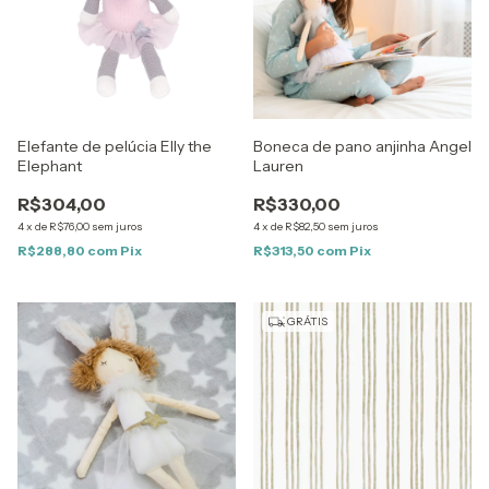
Elefante de pelúcia Elly the
Boneca de pano anjinha Angel
Elephant
Lauren
R$304,00
R$330,00
4
x
de
R$76,00
sem juros
4
x
de
R$82,50
sem juros
R$288,80
com
Pix
R$313,50
com
Pix
GRÁTIS