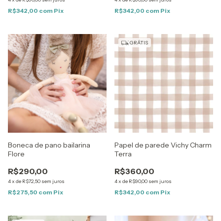
R$342,00
com
Pix
R$342,00
com
Pix
GRÁTIS
Boneca de pano bailarina
Papel de parede Vichy Charm
Flore
Terra
R$290,00
R$360,00
4
x
de
R$72,50
sem juros
4
x
de
R$90,00
sem juros
R$275,50
com
Pix
R$342,00
com
Pix