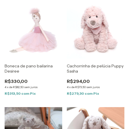
Boneca de pano bailarina
Cachorrinha de pelúcia Puppy
Desiree
Sasha
R$330,00
R$294,00
4
x
de
R$82,50
sem juros
4
x
de
R$73,50
sem juros
R$313,50
com
Pix
R$279,30
com
Pix