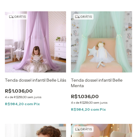
GRÁTIS
GRÁTIS
Tenda dossel infantil Belle Lilás
Tenda dossel infantil Belle
Menta
R$1.036,00
R$1.036,00
4
x
de
R$259,00
sem juros
4
x
de
R$259,00
sem juros
R$984,20
com
Pix
R$984,20
com
Pix
GRÁTIS