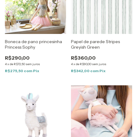
Boneca de pano princesinha
Papel de parede Stripes
Princess Sophy
Greyish Green
R$290,00
R$360,00
4
x
de
R$72,50
sem juros
4
x
de
R$90,00
sem juros
R$275,50
com
Pix
R$342,00
com
Pix