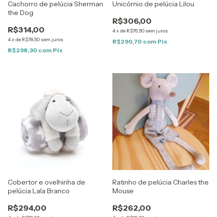
Cachorro de pelúcia Sherman
Unicórnio de pelúcia Lilou
the Dog
R$306,00
R$314,00
4
x
de
R$76,50
sem juros
4
x
de
R$78,50
sem juros
R$290,70
com
Pix
R$298,30
com
Pix
Cobertor e ovelhinha de
Ratinho de pelúcia Charles the
pelúcia Lala Branco
Mouse
R$294,00
R$262,00