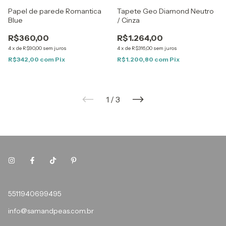
Papel de parede Romantica
Tapete Geo Diamond Neutro
Blue
/ Cinza
R$360,00
R$1.264,00
4
x
de
R$90,00
sem juros
4
x
de
R$316,00
sem juros
R$342,00
com
Pix
R$1.200,80
com
Pix
1
/
3
5511940699495
info@samandpeas.com.br