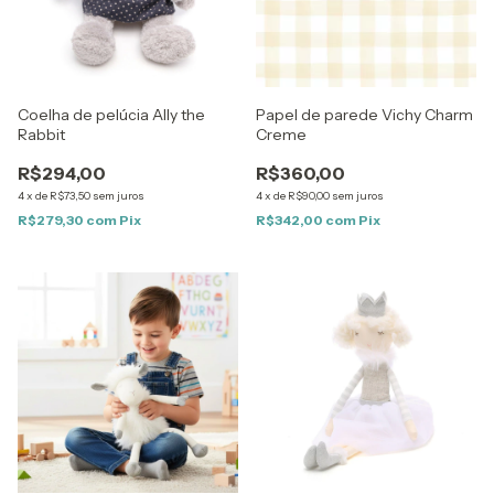
Coelha de pelúcia Ally the
Papel de parede Vichy Charm
Rabbit
Creme
R$294,00
R$360,00
4
x
de
R$73,50
sem juros
4
x
de
R$90,00
sem juros
R$279,30
com
Pix
R$342,00
com
Pix