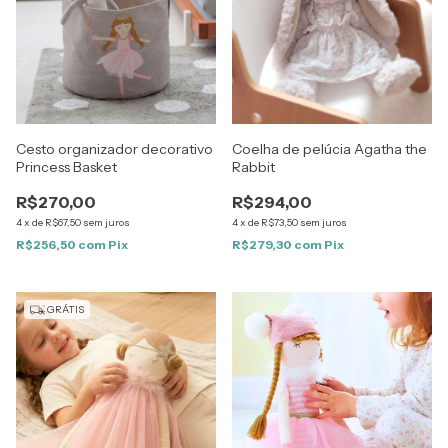
Cesto organizador decorativo
Coelha de pelúcia Agatha the
Princess Basket
Rabbit
R$270,00
R$294,00
4
x
de
R$67,50
sem juros
4
x
de
R$73,50
sem juros
R$256,50
com
Pix
R$279,30
com
Pix
GRÁTIS