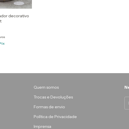
ador decorativo
t
uros
Pix
Quem somos
Ne
Trocas e Devoluções
Formas de envio
Política de Privacidade
Imprensa