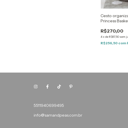
Cesto organiz
Princess Baske
R$270,00
4
x
de
R$67,50
sem j
R$256,50
com
5511940699495
info@samandpeas.com.br