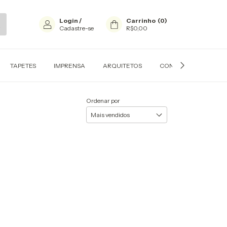
Login
/
Carrinho
(
0
)
Cadastre-se
R$0,00
TAPETES
IMPRENSA
ARQUITETOS
CONTATO
PERS
Ordenar por