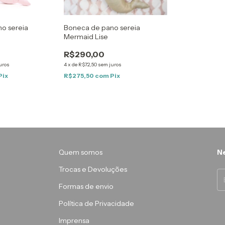
o sereia
Boneca de pano sereia
Mermaid Lise
R$290,00
uros
4
x
de
R$72,50
sem juros
Pix
R$275,50
com
Pix
Quem somos
Ne
Trocas e Devoluções
Formas de envio
Política de Privacidade
Imprensa