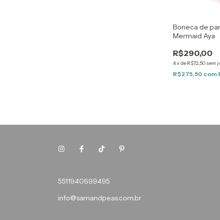
Boneca de pan
Mermaid Aya
R$290,00
4
x
de
R$72,50
sem j
R$275,50
com
5511940699495
info@samandpeas.com.br