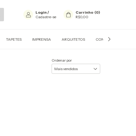
Login
/
Carrinho
(
0
)
Cadastre-se
R$0,00
TAPETES
IMPRENSA
ARQUITETOS
CONTATO
PERS
Ordenar por