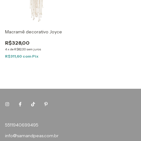
Macramê decorativo Joyce
R$328,00
4
x
de
R$82,00
sem juros
R$311,60
com
Pix
5511940699495
info@samandpeas.com.br