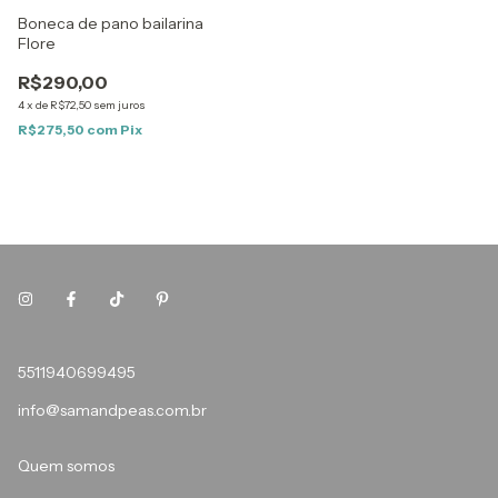
Boneca de pano bailarina
Flore
R$290,00
4
x
de
R$72,50
sem juros
R$275,50
com
Pix
5511940699495
info@samandpeas.com.br
Quem somos