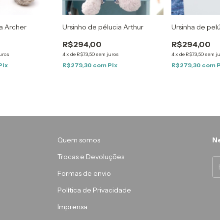
a Archer
Ursinho de pélucia Arthur
Ursinha de pel
R$294,00
R$294,00
uros
4
x
de
R$73,50
sem juros
4
x
de
R$73,50
sem j
Pix
R$279,30
com
Pix
R$279,30
com
P
Quem somos
Ne
Trocas e Devoluções
Formas de envio
Política de Privacidade
Imprensa