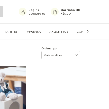
Login
/
Carrinho
(
0
)
Cadastre-se
R$0,00
TAPETES
IMPRENSA
ARQUITETOS
CONTATO
PERS
Ordenar por