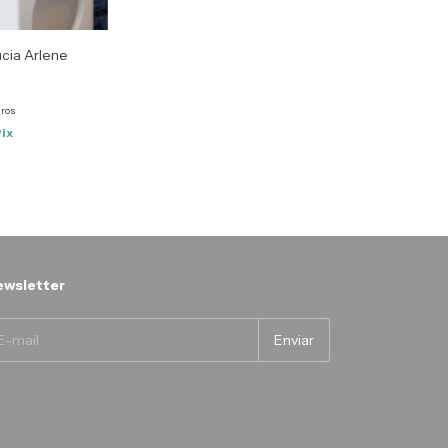
úcia Arlene
uros
ix
wsletter