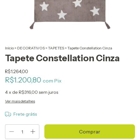
Início
>
DECORATIVOS
>
TAPETES
>
Tapete Constellation Cinza
Tapete Constellation Cinza
R$1.264,00
R$1.200,80
com
Pix
4
x de
R$316,00
sem juros
Ver mais detalhes
Frete grátis