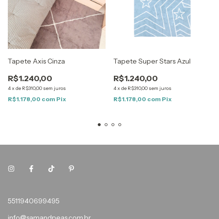
Tapete Axis Cinza
Tapete Super Stars Azul
R$1.240,00
R$1.240,00
4
x
de
R$310,00
sem juros
4
x
de
R$310,00
sem juros
R$1.178,00
com
Pix
R$1.178,00
com
Pix
5511940699495
info@samandpeas.com.br