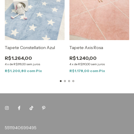
Tapete Constellation Azul
Tapete Axis Rosa
R$1.264,00
R$1.240,00
4
x
de
R$316,00
sem juros
4
x
de
R$310,00
sem juros
R$1.200,80
com
Pix
R$1.178,00
com
Pix
5511940699495