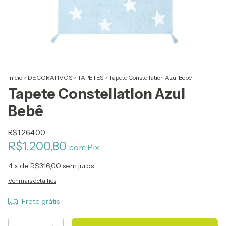
Início
>
DECORATIVOS
>
TAPETES
>
Tapete Constellation Azul Bebê
Tapete Constellation Azul
Bebê
R$1.264,00
R$1.200,80
com
Pix
4
x de
R$316,00
sem juros
Ver mais detalhes
Frete grátis