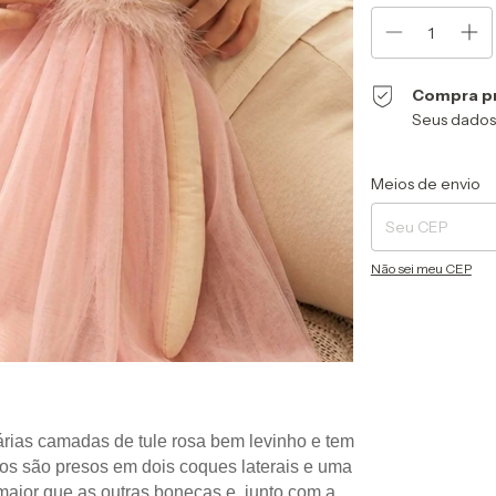
Compra p
Seus dados
Entregas para o CEP
Meios de envio
Não sei meu CEP
rias camadas de tule rosa bem levinho e tem 
s são presos em dois coques laterais e uma 
maior que as outras bonecas e, junto com a 