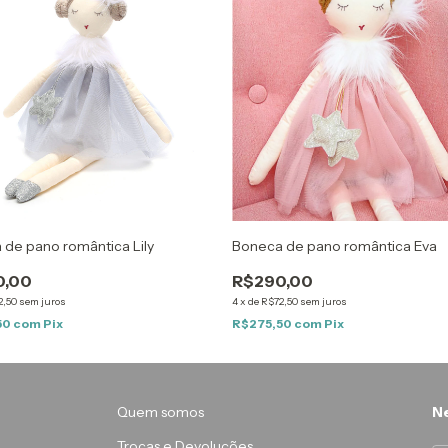
de pano romântica Lily
Boneca de pano romântica Eva
0,00
R$290,00
2,50
sem juros
4
x
de
R$72,50
sem juros
50
com
Pix
R$275,50
com
Pix
Quem somos
Ne
Trocas e Devoluções