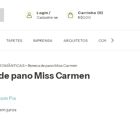
Login
/
Carrinho
(
0
)
Cadastre-se
R$0,00
TAPETES
IMPRENSA
ARQUITETOS
CONTATO
PERS
ROMÂNTICAS
>
Boneca de pano Miss Carmen
de pano Miss Carmen
com
Pix
em juros