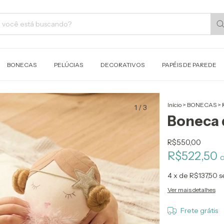
BONECAS
PELÚCIAS
DECORATIVOS
PAPÉIS DE PAREDE
Início
>
BONECAS
>
1
/
3
Boneca 
R$550,00
R$522,50
4
x de
R$137,50
s
Ver mais detalhes
Frete grátis