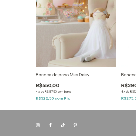
Boneca de pano Miss Daisy
Boneca 
R$550,00
R$29
4
x
de
R$137,50
sem juros
4
x
de
R$7
R$522,50
com
Pix
R$275,