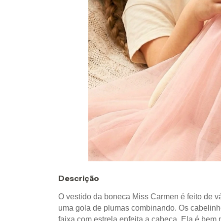
Descrição
O vestido da boneca Miss Carmen é feito de vá
uma gola de plumas combinando. Os cabelinho
faixa com estrela enfeita a cabeça. Ela é bem 