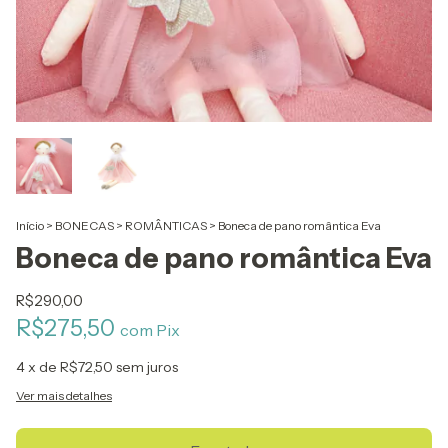
Início
>
BONECAS
>
ROMÂNTICAS
>
Boneca de pano romântica Eva
Boneca de pano romântica Eva
R$290,00
R$275,50
com
Pix
4
x de
R$72,50
sem juros
Ver mais detalhes