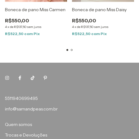
Boneca de pano Miss Carmen
Boneca de pano Miss Daisy
R$550,00
R$550,00
4
x
de
R$137,50
sem juros
4
x
de
R$137,50
sem juros
R$522,50
com
Pix
R$522,50
com
Pix
5511940699495
info@samandpeas.com.br
Quem somos
Trocas e Devoluções