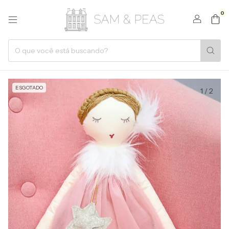
0
ESGOTADO
1
/
2