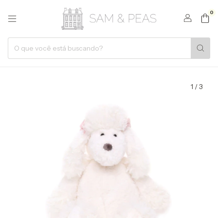
0
1
/
3