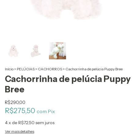
Início
>
PELÚCIAS
>
CACHORROS
>
Cachorrinha de pelúcia Puppy Bree
Cachorrinha de pelúcia Puppy
Bree
R$290,00
R$275,50
com
Pix
4
x de
R$72,50
sem juros
Ver mais detalhes