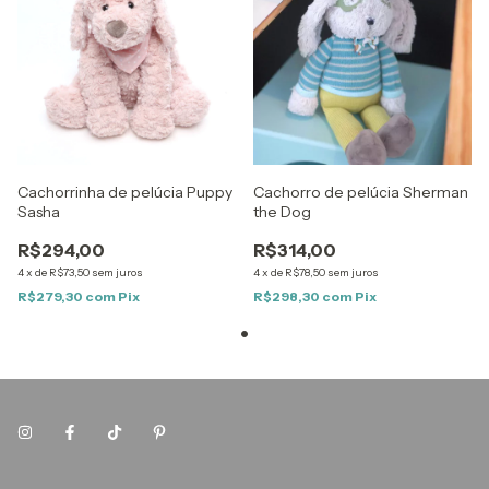
Cachorrinha de pelúcia Puppy
Cachorro de pelúcia Sherman
Sasha
the Dog
R$294,00
R$314,00
4
x
de
R$73,50
sem juros
4
x
de
R$78,50
sem juros
R$279,30
com
Pix
R$298,30
com
Pix