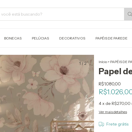
BONECAS
PELÚCIAS
DECORATIVOS
PAPÉIS DE PAREDE
Início
>
PAPÉIS DE 
1
/
2
Papel d
R$1.080,00
R$1.026,0
4
x de
R$270,00
Ver mais detalhes
Frete grátis