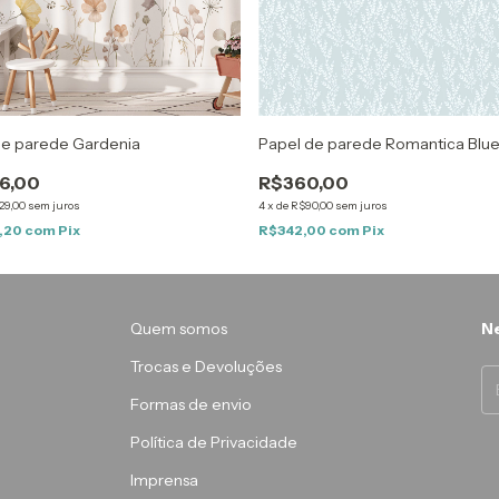
de parede Gardenia
Papel de parede Romantica Blu
16,00
R$360,00
29,00
sem juros
4
x
de
R$90,00
sem juros
0,20
com
Pix
R$342,00
com
Pix
Quem somos
Ne
Trocas e Devoluções
Formas de envio
Política de Privacidade
Imprensa