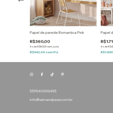
ica Colors
Papel de parede Romantica Pink
Papel 
R$360,00
R$1.7
4
x
de
R$90,00
sem juros
4
x
de
R$4
R$342,00
com
Pix
R$1.63
5511940699495
info@samandpeas.com.br