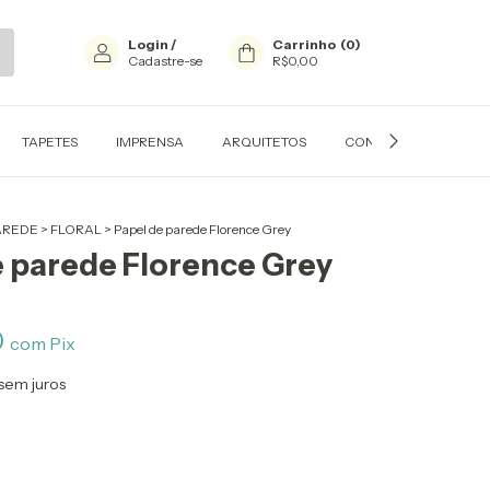
Login
/
Carrinho
(
0
)
Cadastre-se
R$0,00
TAPETES
IMPRENSA
ARQUITETOS
CONTATO
PERS
PAREDE
>
FLORAL
>
Papel de parede Florence Grey
e parede Florence Grey
0
com
Pix
sem juros