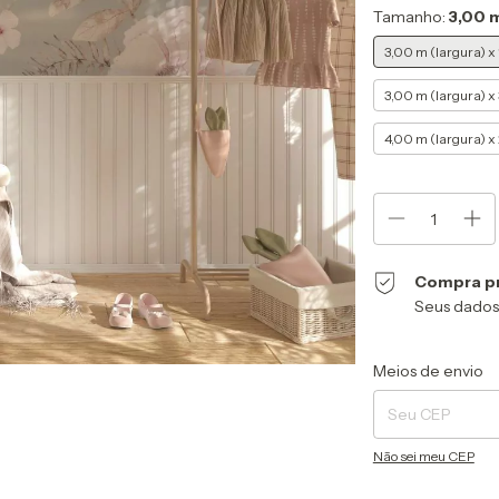
Tamanho:
3,00 m
3,00 m (largura) x 
3,00 m (largura) x 
4,00 m (largura) x 
Compra p
Seus dados
Entregas para o CEP
Meios de envio
Não sei meu CEP