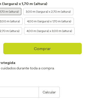
 (largura) x 1,70 m (altura)
1,70 m (altura)
3,00 m (largura) x 2,70 m (altura)
3,00 m (altura)
4,00 m (largura) x 1,70 m (altura)
2,70 m (altura)
4,00 m (largura) x 3,00 m (altura)
rotegida
 cuidados durante toda a compra.
:
Alterar CEP
Calcular