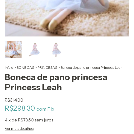
Início
>
BONECAS
>
PRINCESAS
>
Boneca de pano princesa Princess Leah
Boneca de pano princesa
Princess Leah
R$314,00
R$298,30
com
Pix
4
x de
R$78,50
sem juros
Ver mais detalhes