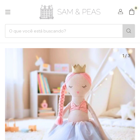
0
1
/
3